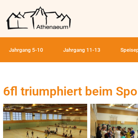
Jahrgang 5-10
Jahrgang 11-13
Speise
6fl triumphiert beim Spo