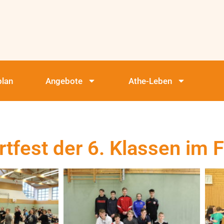
plan
Angebote
Athe-Leben
rtfest der 6. Klassen im F