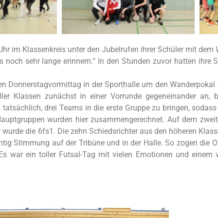
Uhr im Klassenkreis unter den Jubelrufen ihrer Schüler mit dem 
 noch sehr lange erinnern.“ In den Stunden zuvor hatten ihre S
en Donnerstagvormittag in der Sporthalle um den Wanderpokal –
aller Klassen zunächst in einer Vorrunde gegeneinander an,
es tatsächlich, drei Teams in die erste Gruppe zu bringen, sod
 Hauptgruppen wurden hier zusammengerechnet. Auf dem zweiten
r wurde die 6fs1. Die zehn Schiedsrichter aus den höheren Klas
chtig Stimmung auf der Tribüne und in der Halle. So zogen die 
 war ein toller Futsal-Tag mit vielen Emotionen und einem v