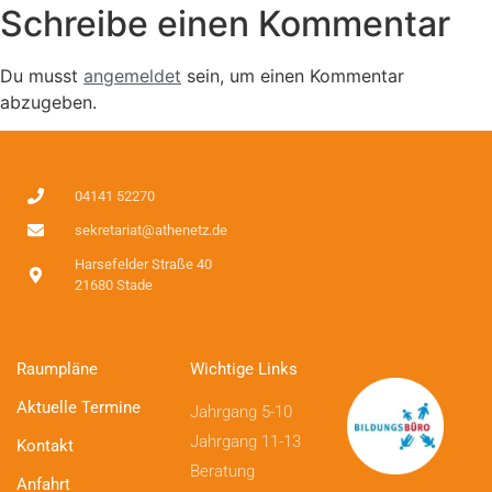
Schreibe einen Kommentar
Du musst
angemeldet
sein, um einen Kommentar
abzugeben.
04141 52270
sekretariat@athenetz.de
Harsefelder Straße 40
21680 Stade
Raumpläne
Wichtige Links
Aktuelle Termine
Jahrgang 5-10
Jahrgang 11-13
Kontakt
Beratung
Anfahrt