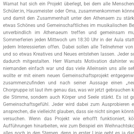
Warnat hat sich ein Projekt überlegt, bei dem alle Mensche
Schüler:in, Hausmeister oder Oma, zusammenkommen könn
und damit den Zusammenhalt unter den Athenaern zu stärken.
etwas Schönes und Gemeinschaftliches im musikalischen Be
unverbindlich im Athenaeum treffen und gemeinsam mus
Sommerferien jeden Mittwoch um 18:30 Uhr in der Aula statt
jedem Interessierten offen. Dabei sollen alle Teilnehmer von 
und so etwas Kreatives und Neues entstehen lassen. Jeder so
dadurch mitgestalten. Herr Warnats Motivation dahinter wa
niemanden einfach war und das viele Alleinsein uns alle 
wollte er mit einem neuen Gemeinschaftsprojekt entgegenwirk
zusammenzufinden und nach seiner Aussage einen „neu
Chorgruppe ist laut ihm genau das, was wir jetzt gebrauchen 
die Stimme, sondern auch Körper und Seele stärkt. Es ist g
Gemeinschaftsgefühl. Jeder wird dabei zum Ausprobieren er
ansprechen, die vielleicht glauben, dass sie nicht singen kö
versuchen. Wenn das Projekt wie erhofft funktioniert, k
Aufführungen hinarbeiten, wie zum Beispiel ein Weihnachtsk
alles noch in den Sternen, denn in erster Linie geht es ja