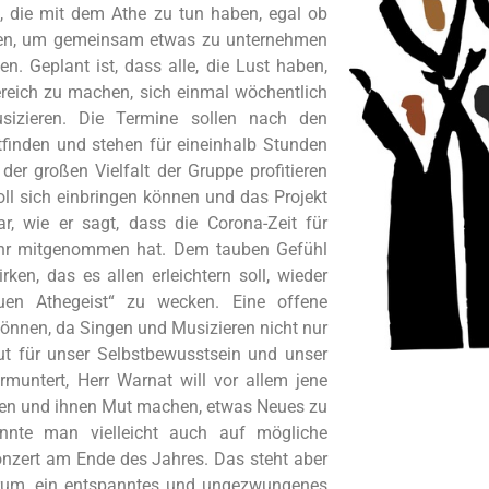
n, die mit dem Athe zu tun haben, egal ob
en, um gemeinsam etwas zu unternehmen
 Geplant ist, dass alle, die Lust haben,
reich zu machen, sich einmal wöchentlich
izieren. Die Termine sollen nach den
finden und stehen für eineinhalb Stunden
der großen Vielfalt der Gruppe profitieren
ll sich einbringen können und das Projekt
r, wie er sagt, dass die Corona-Zeit für
sehr mitgenommen hat. Dem tauben Gefühl
en, das es allen erleichtern soll, wieder
en Athegeist“ zu wecken. Eine offene
können, da Singen und Musizieren nicht nur
ut für unser Selbstbewusstsein und unser
muntert, Herr Warnat will vor allem jene
nnten und ihnen Mut machen, etwas Neues zu
önnte man vielleicht auch auf mögliche
onzert am Ende des Jahres. Das steht aber
 darum, ein entspanntes und ungezwungenes