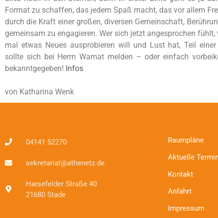
Format zu schaffen, das jedem Spaß macht, das vor allem Freu
durch die Kraft einer großen, diversen Gemeinschaft, Berüh
gemeinsam zu engagieren. Wer sich jetzt angesprochen fühlt, w
mal etwas Neues ausprobieren will und Lust hat, Teil eine
sollte sich bei Herrn Warnat melden – oder einfach vorbeik
bekanntgegeben!
Infos
von Katharina Wenk
Raumpläne
04141 52270
Aktuelle Termi
sekretariat@athenetz.de
Kontakt
Harsefelder Straße 40
Anfahrt
21680 Stade
Impressum