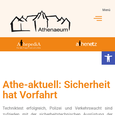
Menü
Werkzeugl
Athe-aktuell: Sicherheit
hat Vorfahrt
Techniktest erfolgreich, Polizei und Verkehrswacht sind
zufrieden mit der sicherheitstechnischen Ausrüstung der