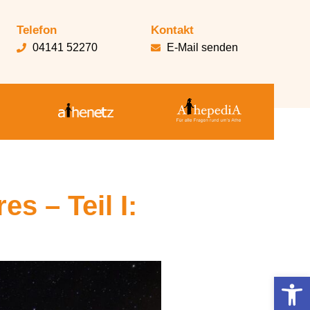
Telefon
Kontakt
04141 52270
E-Mail senden
s – Teil I:
Werkzeugl