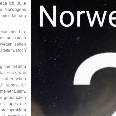
rde ich, Julie
ste Norwegens
landserfahrung
rgekommen bin,
 als auch nach
orwegen sehen
steltern. Doch
eginne mit dem
Das Erste, was
tes aber schon
h vorerst für
 meiner Eltern.
er gebrauchen
nes Tages die
Sprachproblem