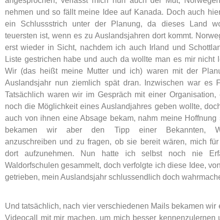
angesprochen, verlässt mich nun auch der Mut, Norwegen 
nehmen und so fällt meine Idee auf Kanada. Doch auch hier
ein Schlussstrich unter der Planung, da dieses Land w
teuersten ist, wenn es zu Auslandsjahren dort kommt. Nor
erst wieder in Sicht, nachdem ich auch Irland und Schottl
Liste gestrichen habe und auch da wollte man es mir nicht 
Wir (das heißt meine Mutter und ich) waren mit der Pla
Auslandsjahr nun ziemlich spät dran. Inzwischen war es F
Tatsächlich waren wir im Gespräch mit einer Organisation,
noch die Möglichkeit eines Auslandjahres geben wollte, do
auch von ihnen eine Absage bekam, nahm meine Hoffnung s
bekamen wir aber den Tipp einer Bekannten, Wal
anzuschreiben und zu fragen, ob sie bereit wären, mich für
dort aufzunehmen. Nun hatte ich selbst noch nie Erf
Waldorfschulen gesammelt, doch verfolgte ich diese Idee, 
getrieben, mein Auslandsjahr schlussendlich doch wahrmach
Und tatsächlich, nach vier verschiedenen Mails bekamen wir e
Videocall mit mir machen, um mich besser kennenzulernen u