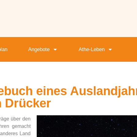
lan
Angebote
Athe-Leben
ebuch eines Auslandjahre
n Drücker
träge über den
ahren gemacht
n anderes Land