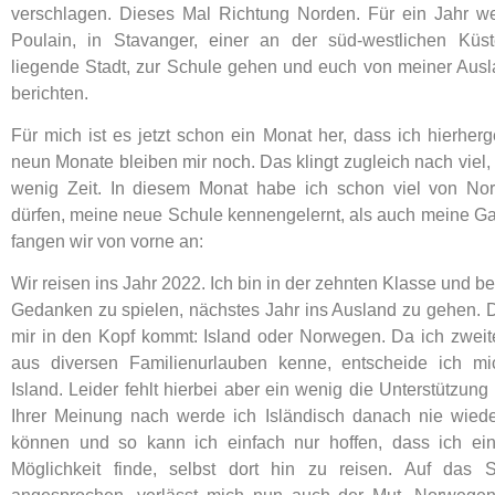
verschlagen. Dieses Mal Richtung Norden. Für ein Jahr we
Poulain, in Stavanger, einer an der süd-westlichen Kü
liegende Stadt, zur Schule gehen und euch von meiner Aus
berichten.
Für mich ist es jetzt schon ein Monat her, dass ich hierhe
neun Monate bleiben mir noch. Das klingt zugleich nach viel,
wenig Zeit. In diesem Monat habe ich schon viel von N
dürfen, meine neue Schule kennengelernt, als auch meine Ga
fangen wir von vorne an:
Wir reisen ins Jahr 2022. Ich bin in der zehnten Klasse und b
Gedanken zu spielen, nächstes Jahr ins Ausland zu gehen. 
mir in den Kopf kommt: Island oder Norwegen. Da ich zwei
aus diversen Familienurlauben kenne, entscheide ich mic
Island. Leider fehlt hierbei aber ein wenig die Unterstützung
Ihrer Meinung nach werde ich Isländisch danach nie wied
können und so kann ich einfach nur hoffen, dass ich ei
Möglichkeit finde, selbst dort hin zu reisen. Auf das 