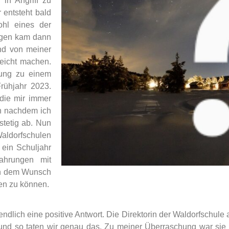
in Angriff zu
 entsteht bald
ohl eines der
wegen kam dann
and von meiner
leicht machen.
nung zu einem
rühjahr 2023.
 die mir immer
ch nachdem ich
tetig ab. Nun
dorfschulen
 ein Schuljahr
ahrungen mit
von dem Wunsch
en zu können.
ndlich eine positive Antwort. Die Direktorin der Waldorfschule
nd so taten wir genau das. Zu meiner Überraschung war sie 