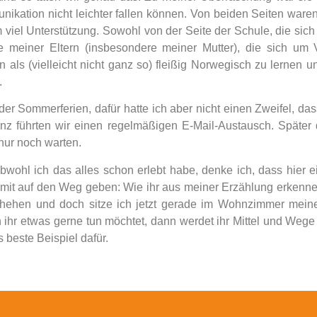
kation nicht leichter fallen können. Von beiden Seiten ware
iel Unterstützung. Sowohl von der Seite der Schule, die sich b
ite meiner Eltern (insbesondere meiner Mutter), die sich um
 als (vielleicht nicht ganz so) fleißig Norwegisch zu lernen 
.
der Sommerferien, dafür hatte ich aber nicht einen Zweifel, da
enz führten wir einen regelmäßigen E-Mail-Austausch. Spät
 nur noch warten.
bwohl ich das alles schon erlebt habe, denke ich, dass hier ei
 mit auf den Weg geben: Wie ihr aus meiner Erzählung erkenne
schehen und doch sitze ich jetzt gerade im Wohnzimmer mein
hr etwas gerne tun möchtet, dann werdet ihr Mittel und Wege f
 beste Beispiel dafür.