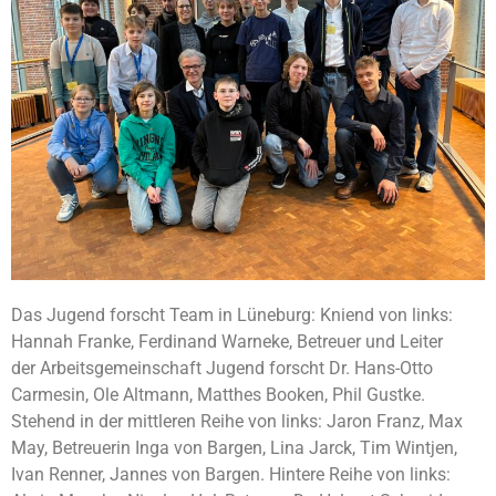
Das Jugend forscht Team in Lüneburg: Kniend von links:
Hannah Franke, Ferdinand Warneke, Betreuer und Leiter
der Arbeitsgemeinschaft Jugend forscht Dr. Hans-Otto
Carmesin, Ole Altmann, Matthes Booken, Phil Gustke.
Stehend in der mittleren Reihe von links: Jaron Franz, Max
May, Betreuerin Inga von Bargen, Lina Jarck, Tim Wintjen,
Ivan Renner, Jannes von Bargen. Hintere Reihe von links: