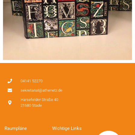
04141 52270
sekretariat@athenetz.de
Harsefelder Straße 40
21680 Stade
Raumpläne
Wichtige Links