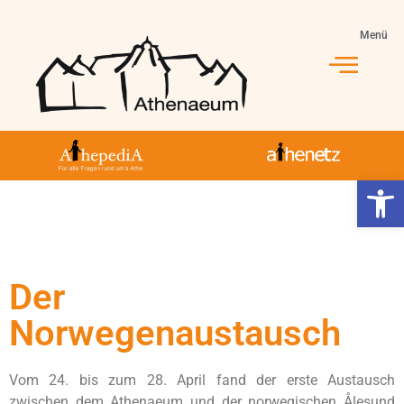
Menü
Jahrgang 5-10
Jahrgang 11-13
Athe-Leben
Werkzeugl
Der
Norwegenaustausch
Vom 24. bis zum 28. April fand der erste Austausch
zwischen dem Athenaeum und der norwegischen Ålesund