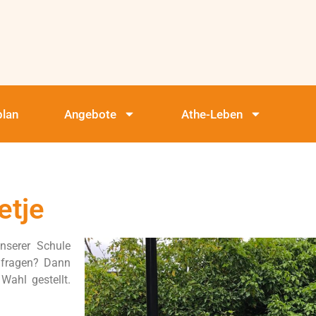
plan
Angebote
Athe-Leben
etje
unserer Schule
u fragen? Dann
 Wahl gestellt.