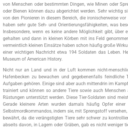
von Menschen oder bestimmten Dingen, wie Minen oder Spreng
oder Bienen können dazu abgerichtet werden. Sehr wichtig s
von den Pionieren in diesem Bereich, die ironischerweise vo
haben sehr gute Seh- und Orientierungsfähigkeiten, was bes
Insbesondere, wenn es keine andere Möglichkeit gibt, über
gehalten und dann in kleinen Körben mit ins Feld genommen
vermeintlich kleinen Einsätze haben schon häufig große Wirku
einer wichtigen Nachricht etwa 194 Soldaten das Leben. He
Museum of American History.
Nicht nur an Land und in der Luft kommen nicht-menschlich
Hafenbecken zu bewachen und gegebenenfalls feindliche
Aufgaben gehören. Einige sind aber auch mittendrin im Kampf
trainiert und können so andere Tiere sowie auch Menschen 
Rüstungen unterstützt werden. Diese Tier-Soldaten sind meist
Gerade kleinere Arten wurden damals häufig Opfer einer 
Selbstmordkommandos, indem sie, mit Sprengstoff versehen, a
bewährt, da die verängstigten Tiere sehr schwer zu kontrolli
abseits davon, in Lagern oder Gräben, gab es nicht weniger ti