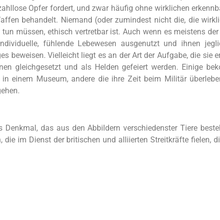
hllose Opfer fordert, und zwar häufig ohne wirklichen erkennb
 Waffen behandelt. Niemand (oder zumindest nicht die, die wir
 tun müssen, ethisch vertretbar ist. Auch wenn es meistens de
 individuelle, fühlende Lebewesen ausgenutzt und ihnen jegl
s beweisen. Vielleicht liegt es an der Art der Aufgabe, die sie 
innen gleichgesetzt und als Helden gefeiert werden. Einige b
n einem Museum, andere die ihre Zeit beim Militär überleben
gehen.
Denkmal, das aus den Abbildern verschiedenster Tiere besteht.
ie im Dienst der britischen und alliierten Streitkräfte fielen, d