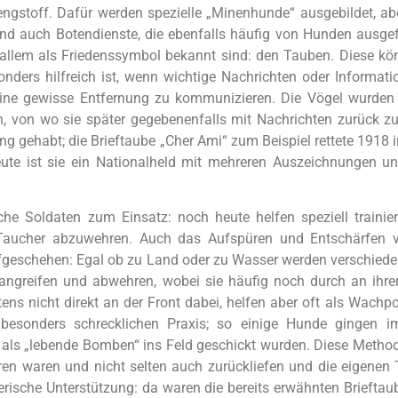
stoff. Dafür werden spezielle „Minenhunde“ ausgebildet, abe
ind auch Botendienste, die ebenfalls häufig von Hunden ausge
r allem als Friedenssymbol bekannt sind: den Tauben. Diese kön
onders hilfreich ist, wenn wichtige Nachrichten oder Informa
 eine gewisse Entfernung zu kommunizieren. Die Vögel wurden
, von wo sie später gegebenenfalls mit Nachrichten zurück zu
ng gehabt; die Brieftaube „Cher Ami“ zum Beispiel rettete 1918
ute ist sie ein Nationalheld mit mehreren Auszeichnungen un
e Soldaten zum Einsatz: noch heute helfen speziell trainier
 Taucher abzuwehren. Auch das Aufspüren und Entschärfen 
geschehen: Egal ob zu Land oder zu Wasser werden verschieden
angreifen und abwehren, wobei sie häufig noch durch an ihre
ens nicht direkt an der Front dabei, helfen aber oft als Wachp
besonders schrecklichen Praxis; so einige Hunde gingen im
ls „lebende Bomben“ ins Feld geschickt wurden. Diese Methode 
eren waren und nicht selten auch zurückliefen und die eigenen
erische Unterstützung: da waren die bereits erwähnten Brieftaub