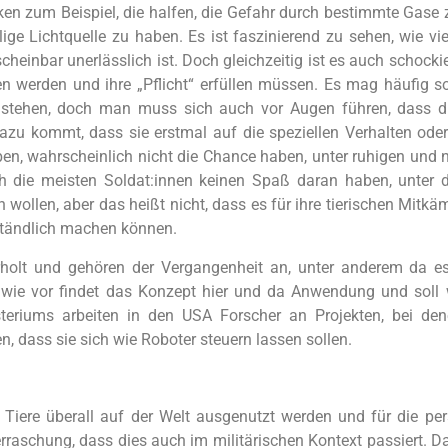
cken zum Beispiel, die halfen, die Gefahr durch bestimmte Gas
lige Lichtquelle zu haben. Es ist faszinierend zu sehen, wie v
cheinbar unerlässlich ist. Doch gleichzeitig ist es auch schock
 werden und ihre „Pflicht“ erfüllen müssen. Es mag häufig so
e stehen, doch man muss sich auch vor Augen führen, dass di
Dazu kommt, dass sie erstmal auf die speziellen Verhalten ode
n, wahrscheinlich nicht die Chance haben, unter ruhigen und 
h die meisten Soldat:innen keinen Spaß daran haben, unter 
n wollen, aber das heißt nicht, dass es für ihre tierischen Mitkä
erständlich machen können.
rholt und gehören der Vergangenheit an, unter anderem da es 
 wie vor findet das Konzept hier und da Anwendung und soll w
teriums arbeiten in den USA Forscher an Projekten, bei de
n, dass sie sich wie Roboter steuern lassen sollen.
 Tiere überall auf der Welt ausgenutzt werden und für die p
erraschung, dass dies auch im militärischen Kontext passiert. D