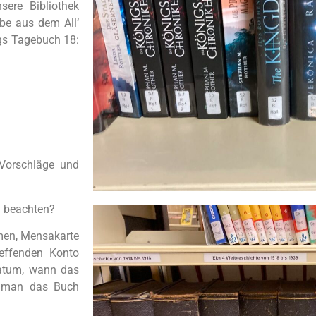
ere Bibliothek
be aus dem All‘
egs Tagebuch 18:
 Vorschläge und
i beachten?
men, Mensakarte
effenden Konto
Datum, wann das
n man das Buch