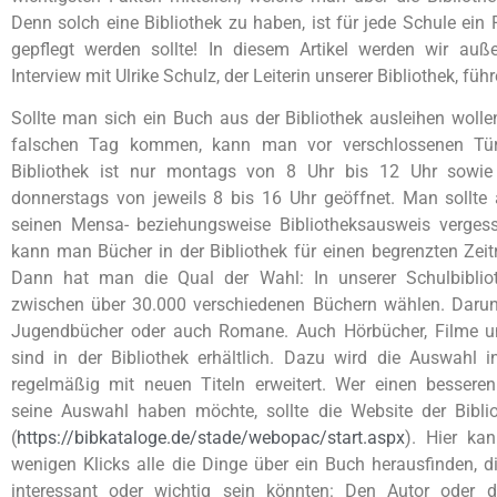
Denn solch eine Bibliothek zu haben, ist für jede Schule ein P
gepflegt werden sollte! In diesem Artikel werden wir au
Interview mit Ulrike Schulz, der Leiterin unserer Bibliothek, führ
Sollte man sich ein Buch aus der Bibliothek ausleihen woll
falschen Tag kommen, kann man vor verschlossenen Tür
Bibliothek ist nur montags von 8 Uhr bis 12 Uhr sowie
donnerstags von jeweils 8 bis 16 Uhr geöffnet. Man sollte
seinen Mensa- beziehungsweise Bibliotheksausweis verges
kann man Bücher in der Bibliothek für einen begrenzten Zei
Dann hat man die Qual der Wahl: In unserer Schulbibli
zwischen über 30.000 verschiedenen Büchern wählen. Darun
Jugendbücher oder auch Romane. Auch Hörbücher, Filme un
sind in der Bibliothek erhältlich. Dazu wird die Auswahl i
regelmäßig mit neuen Titeln erweitert. Wer einen besseren
seine Auswahl haben möchte, sollte die Website der Bibli
(
https://bibkataloge.de/stade/webopac/start.aspx
). Hier ka
wenigen Klicks alle die Dinge über ein Buch herausfinden, d
interessant oder wichtig sein könnten: Den Autor oder d