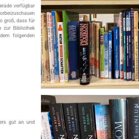
erade verfügbar
 vorbeizuschauen
o groß, dass für
n zur Bibliothek
n dem folgenden
ers gut an und