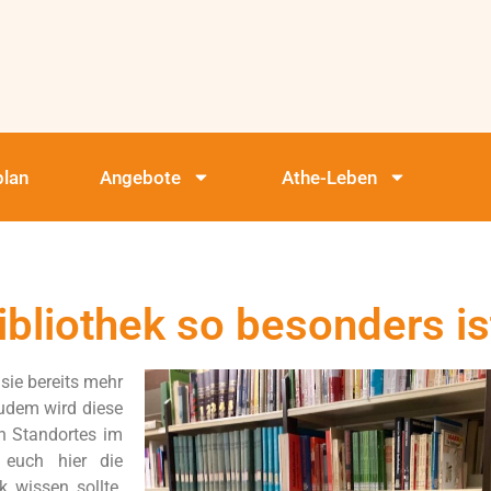
plan
Angebote
Athe-Leben
bliothek so besonders is
sie bereits mehr
Zudem wird diese
en Standortes im
 euch hier die
k wissen sollte.