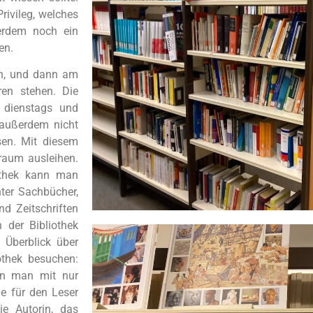
rivileg, welches
ßerdem noch ein
en.
en, und dann am
en stehen. Die
 dienstags und
 außerdem nicht
sen. Mit diesem
traum ausleihen.
othek kann man
ter Sachbücher,
d Zeitschriften
n der Bibliothek
 Überblick über
othek besuchen:
nn man mit nur
ie für den Leser
ie Autorin, das