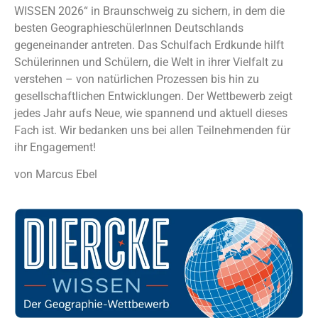
WISSEN 2026“ in Braunschweig zu sichern, in dem die
besten GeographieschülerInnen Deutschlands
gegeneinander antreten. Das Schulfach Erdkunde hilft
Schülerinnen und Schülern, die Welt in ihrer Vielfalt zu
verstehen – von natürlichen Prozessen bis hin zu
gesellschaftlichen Entwicklungen. Der Wettbewerb zeigt
jedes Jahr aufs Neue, wie spannend und aktuell dieses
Fach ist. Wir bedanken uns bei allen Teilnehmenden für
ihr Engagement!
von Marcus Ebel