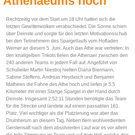
Athenaeums hoch
Rechtzeitig vor dem Start um 18 Uhr hatten sich die
letzten Gewitterwolken verabschiedet. Die Sonne schien
über Deinste und sorgte für den letzten Motivationsschub
bei den Teilnehmern des Spargellaufs vom Hofladen
Werner an diesem 5. Juni. Auch das Athe war vertreten: In
den knallgelben Trikots fielen die Athenaer zwischen den
240 anderen Teams in jedem Fall auf. Angeführt von
Schulleiter Martin Niestroj hielten Diana Biermann,
Sabine Steffens, Andreas Heydasch und Benjamin
Mathews die Fahne des Athe hoch und liefen je 5,5
Kilometer mit einer Stange Spargel in der Hand durch
Deinste. Insgesamt 2:52:11 Stunden benötigte das Team
für die Strecke und landete auf einem passablen 161.
Platz. Viel wichtiger als die Platzierung war aber das
Drumherum an diesem Tag. Neben dem wohlverdienten
Gerstensaft nach dem absolvierten Lauf war es vor allem
die tolle Stimmung im Team und auf dem Hof, welche den