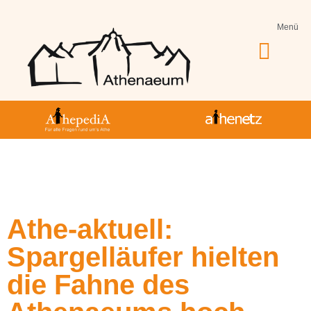
Menü
Jahrgang 5-10
Jahrgang 11-13
Athe-Leben
Athe-aktuell:
Spargelläufer hielten
die Fahne des