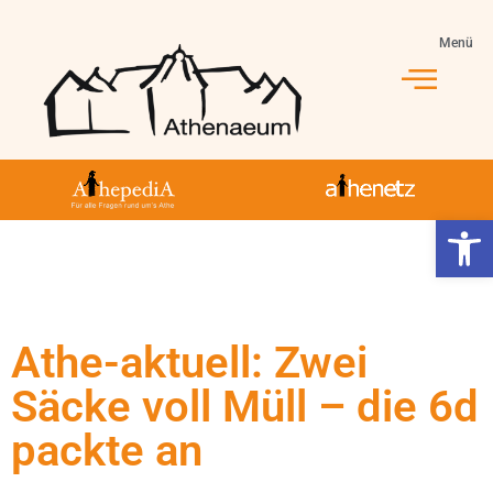
Menü
Jahrgang 5-10
Jahrgang 11-13
Athe-Leben
Werkzeugl
Athe-aktuell: Zwei
Säcke voll Müll – die 6d
packte an