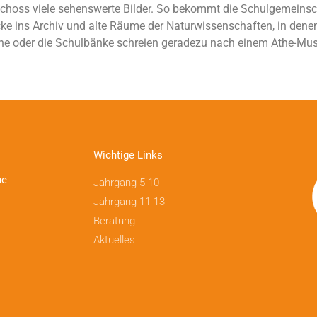
oss viele sehenswerte Bilder. So bekommt die Schulgemeinschaft
e ins Archiv und alte Räume der Naturwissenschaften, in denen
e oder die Schulbänke schreien geradezu nach einem Athe-Muse
Wichtige Links
ne
Jahrgang 5-10
Jahrgang 11-13
Beratung
Aktuelles