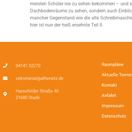
meisten Schüler nie zu sehen bekommen – und sch
Dachbodenräume zu sehen, sondern auch Einblick
mancher Gegenstand wie die alte Schreibmaschin
hier ist nun der heiß ersehnte Teil II.
Raumpläne
04141 52270
Aktuelle Termi
sekretariat@athenetz.de
Kontakt
Harsefelder Straße 40
Anfahrt
21680 Stade
Impressum
Datenschutz