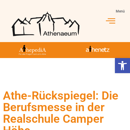
Menü
Jahrgang 5-10
Jahrgang 11-13
Athe-Leben
Werkzeugl
Athe-Rückspiegel: Die
Berufsmesse in der
Realschule Camper