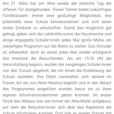
Am 21. März hat am Athe wieder der jährliche Tag der
offenen Tür stattgefunden. Dieser Termin bietet zukünftigen
Fünftklässlern immer eine großartige Möglichkeit, ihre
potentielle neue Schule kennenzulernen und sich einen
ersten Eindruck zu verschaffen. Damit das möglichst gut
gelingt, geben sich die Lehrkräfte sowie die Hausmeister und
einige engagierte Schüler:innen jedes Mal große Mühe, ein
vielseitiges Programm auf die Beine zu stellen. Das Konzept
ist altbewährt, doch es weckt jedes Mal wieder erfolgreich
das Interesse der Besuchenden. Als um 15:30 Uhr die
Veranstaltung begann, wurden die neugierigen Schüler:innen
von den Scouts abgeholt, die mit ihnen die Entdeckung der
Schule starteten. Ihre Eltern sammelten sich derweil im
Forum, wo sie von Herrn Niestroj begrüßt und in den Ablauf
des Programmes eingeführt wurden, bevor sie zu ihren
eigenen Informationsterminen gehen konnten. Im ersten
Stock des Altbaus war wie immer der Athe-Markt aufgebaut,
auf dem die Besucher:innen sich über das Repertoire der
Schule informieren konnten. Dort gab es wieder Stände mit