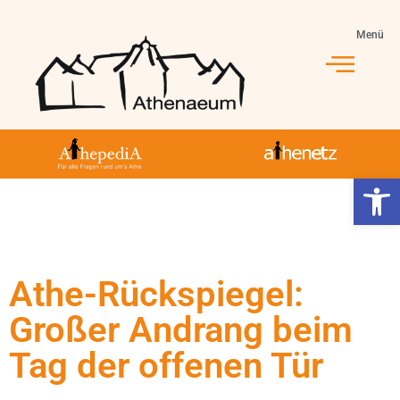
Menü
Jahrgang 5-10
Jahrgang 11-13
Athe-Leben
Werkzeugl
Athe-Rückspiegel:
Großer Andrang beim
Tag der offenen Tür