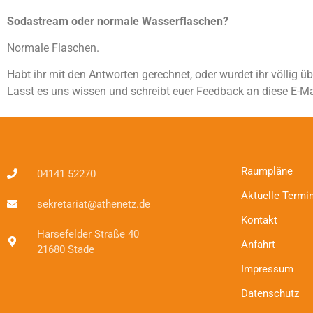
Sodastream oder normale Wasserflaschen?
Normale Flaschen.
Habt ihr mit den Antworten gerechnet, oder wurdet ihr völlig 
Lasst es uns wissen und schreibt euer Feedback an diese E-Ma
Raumpläne
04141 52270
Aktuelle Termi
sekretariat@athenetz.de
Kontakt
Harsefelder Straße 40
Anfahrt
21680 Stade
Impressum
Datenschutz