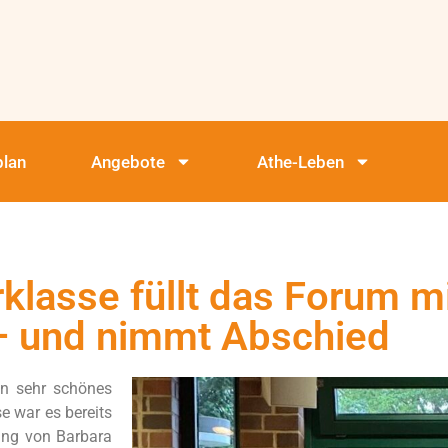
plan
Angebote
Athe-Leben
klasse füllt das Forum m
– und nimmt Abschied
in sehr schönes
e war es bereits
tung von Barbara