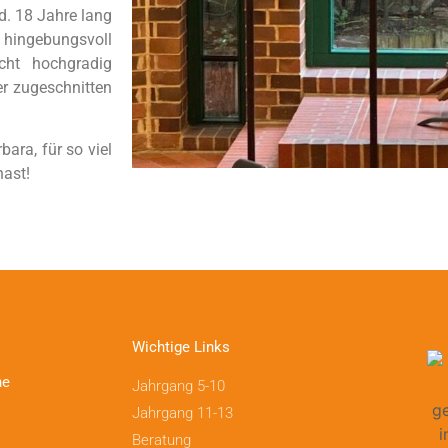
. 18 Jahre lang
e hingebungsvoll
icht hochgradig
er zugeschnitten
ara, für so viel
hast!
Wichtige Links
ne
Jahrgang 5-10
Jahrgang 11-13
Beratung