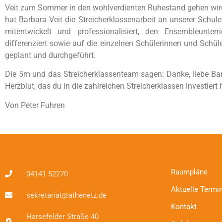
Veit zum Sommer in den wohlverdienten Ruhestand gehen wird
hat Barbara Veit die Streicherklassenarbeit an unserer Schul
mitentwickelt und professionalisiert, den Ensembleunterr
differenziert sowie auf die einzelnen Schülerinnen und Schül
geplant und durchgeführt.
Die 5m und das Streicherklassenteam sagen: Danke, liebe Barb
Herzblut, das du in die zahlreichen Streicherklassen investiert 
Von Peter Fuhren
Raumpläne
04141 52270
Aktuelle Termi
sekretariat@athenetz.de
Kontakt
Harsefelder Straße 40