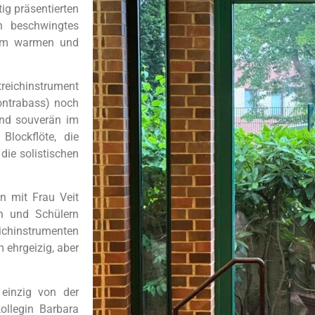
ig präsentierten
n beschwingtes
nem warmen und
treichinstrument
ontrabass) noch
und souverän im
Blockflöte, die
die solistischen
n mit Frau Veit
n und Schülern
ichinstrumenten
 ehrgeizig, aber
einzig von der
ollegin Barbara