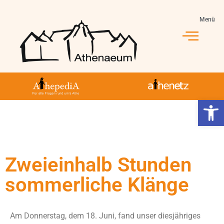
Menü
Jahrgang 5-10
Jahrgang 11-13
Athe-Leben
Werkzeugl
Zweieinhalb Stunden
sommerliche Klänge
Am Donnerstag, dem 18. Juni, fand unser diesjähriges